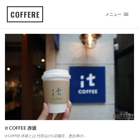
COFFERE
メニュー
it COFFEE 赤坂
it COFFEE 赤坂とは 代官山の1店舗目、恵比寿の…