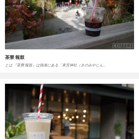
茶寮 報鼓
とは 『茶寮 報鼓』は熱海にある「來宮神社（きのみやじん…