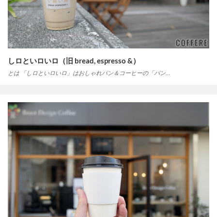
しロといロいロ（旧 bread, espresso &）
とは 「しロといロいロ」はおしゃれパン＆コーヒーの「パン…