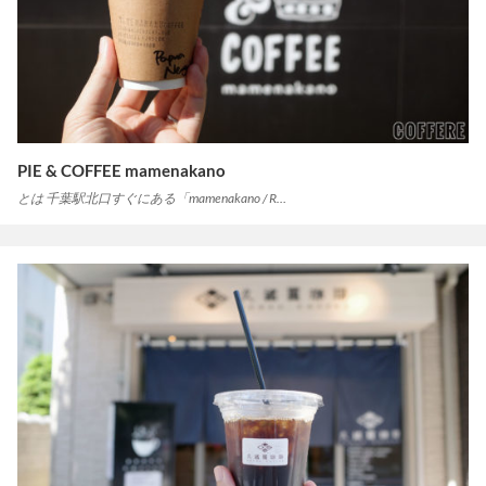
PIE & COFFEE mamenakano
とは 千葉駅北口すぐにある「mamenakano / R…