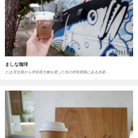
ましな珈琲
とは 宮古島から伊良部大橋を渡った先の伊良部島にある水産…