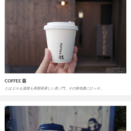
COFFEE 葵
とは ビルも道路も再開発著しい虎ノ門。その路地裏にひっそ…