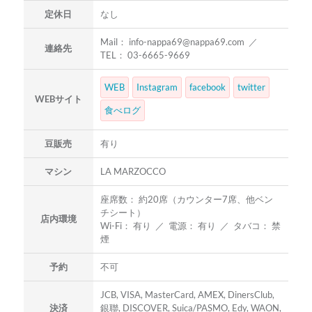
定休日
なし
Mail： info-nappa69@nappa69.com ／
連絡先
TEL： 03-6665-9669
WEB
Instagram
facebook
twitter
WEBサイト
食べログ
豆販売
有り
マシン
LA MARZOCCO
座席数： 約20席（カウンター7席、他ベン
チシート）
店内環境
Wi-Fi： 有り ／ 電源： 有り ／ タバコ： 禁
煙
予約
不可
JCB, VISA, MasterCard, AMEX, DinersClub,
決済
銀聯, DISCOVER, Suica/PASMO, Edy, WAON,