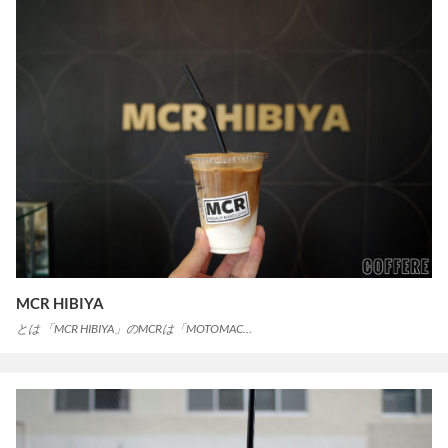
MCR HIBIYA
とは 「MCR HIBIYA」のMCRは「MOTOMAC…