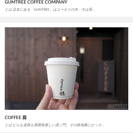
GUMTREE COFFEE COMPANY
とは 店名にある「GUMTREE」はユーカリの木。今は系…
COFFEE 葵
とは ビルも道路も再開発著しい虎ノ門。その路地裏にひっそ…