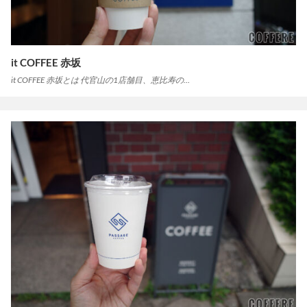
it COFFEE 赤坂
it COFFEE 赤坂とは 代官山の1店舗目、恵比寿の…