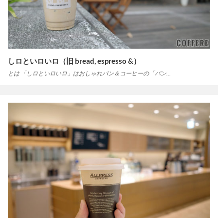
しロといロいロ（旧 bread, espresso &）
とは 「しロといロいロ」はおしゃれパン＆コーヒーの「パン…