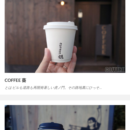
COFFEE 葵
とは ビルも道路も再開発著しい虎ノ門。その路地裏にひっそ…