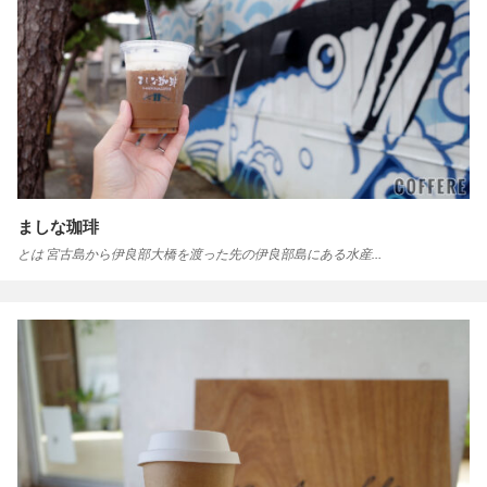
ましな珈琲
とは 宮古島から伊良部大橋を渡った先の伊良部島にある水産…