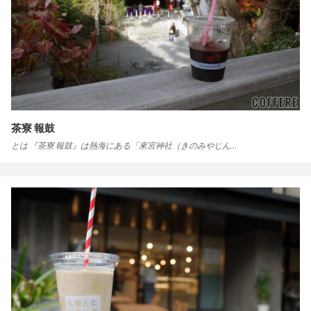
茶寮 報鼓
とは 『茶寮 報鼓』は熱海にある「來宮神社（きのみやじん…