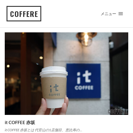
COFFERE
メニュー
it COFFEE 赤坂
it COFFEE 赤坂とは 代官山の1店舗目、恵比寿の…