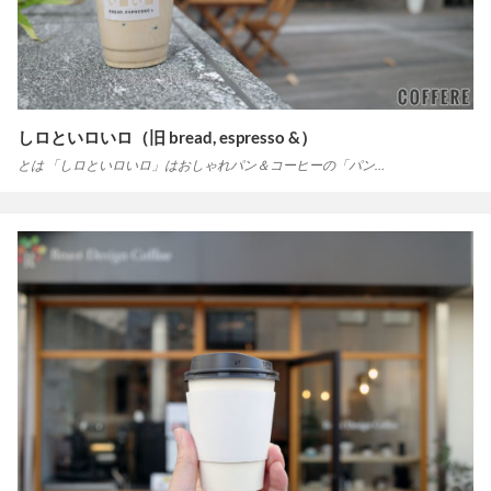
しロといロいロ（旧 bread, espresso &）
とは 「しロといロいロ」はおしゃれパン＆コーヒーの「パン…