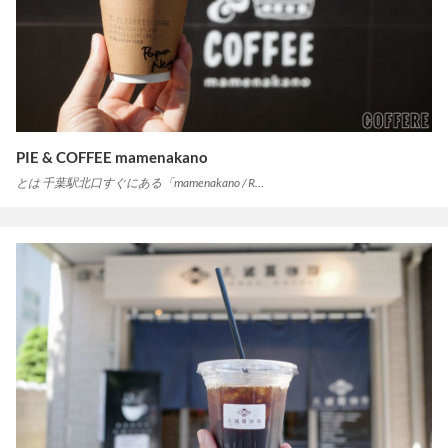
PIE & COFFEE mamenakano
とは 千葉駅北口すぐにある「mamenakano / R…