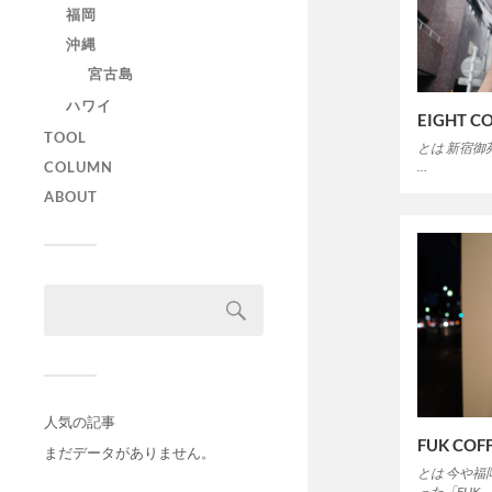
福岡
沖縄
宮古島
ハワイ
EIGHT 
TOOL
とは 新宿御苑
…
COLUMN
ABOUT
人気の記事
FUK COFF
まだデータがありません。
とは 今や
った「FUK 