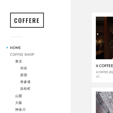
COFFERE
HOME
COFFEE SHOP
東京
it COFF
渋谷
it COFF
原宿
の…
表参道
浜松町
山梨
大阪
神奈川