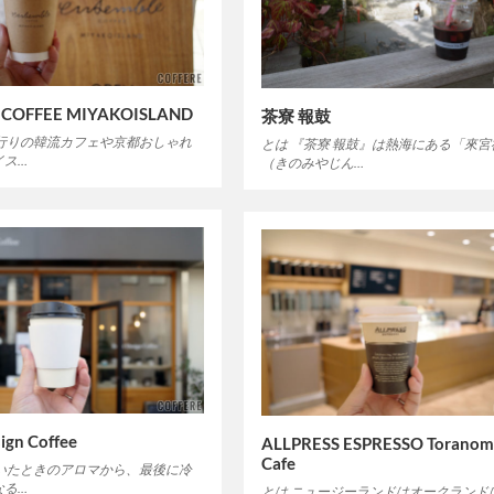
e COFFEE MIYAKOISLAND
茶寮 報鼓
流行りの韓流カフェや京都おしゃれ
とは 『茶寮 報鼓』は熱海にある「來宮
イス…
（きのみやじん…
ign Coffee
ALLPRESS ESPRESSO Torano
Cafe
挽いたときのアロマから、最後に冷
なる…
とは ニュージーランドはオークランドに