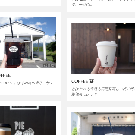
年、一台の…
OFFEE
COFFEE 葵
CO COFFEE」はその名の通り、サン
とは ビルも道路も再開発著しい虎ノ門
路地裏にひっそ…