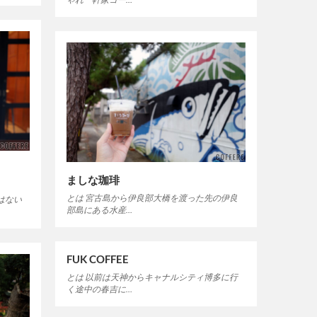
ましな珈琲
とは 宮古島から伊良部大橋を渡った先の伊良
はない
部島にある水産…
FUK COFFEE
とは 以前は天神からキャナルシティ博多に行
く途中の春吉に…