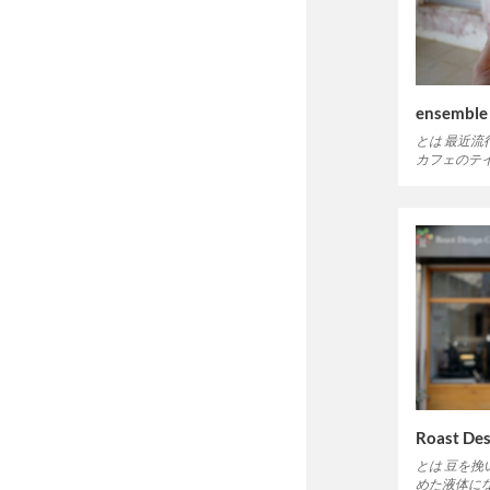
ensembl
とは 最近
カフェのテ
Roast Des
とは 豆を
めた液体に