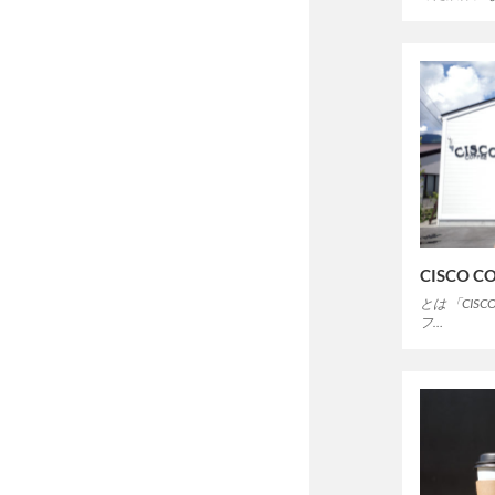
CISCO C
とは 「CIS
フ…