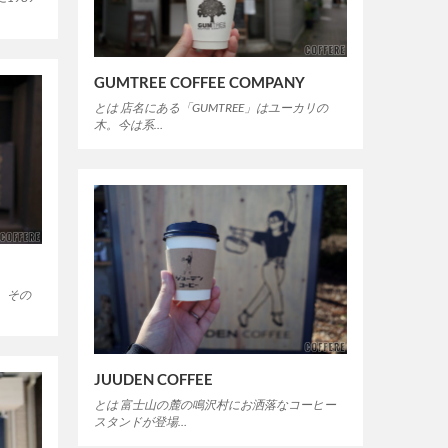
GUMTREE COFFEE COMPANY
とは 店名にある「GUMTREE」はユーカリの
木。今は系…
。その
JUUDEN COFFEE
とは 富士山の麓の鳴沢村にお洒落なコーヒー
スタンドが登場…