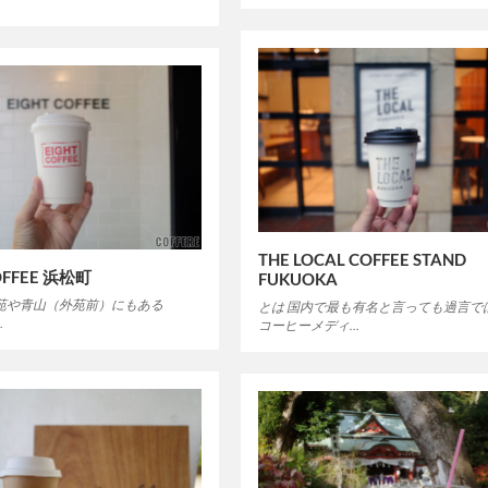
THE LOCAL COFFEE STAND
OFFEE 浜松町
FUKUOKA
御苑や青山（外苑前）にもある
とは 国内で最も有名と言っても過言で
…
コーヒーメディ…