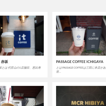
EE 赤坂
PASSAGE COFFEE ICHIGAYA
EE 赤坂とは 代官山の1店舗目、恵比寿
とは PASSAGE COFFEEは三田に本店が
世…