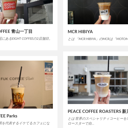
COFFEE 青山一丁目
MCR HIBIYA
にあるEIGHT COFFEEの2店舗目。
とは 「MCR HIBIYA」のMCRは「MOTO
PEACE COFFEE ROASTERS 
EE Parks
とは 世界のスペシャリティコーヒーを
福岡を代表するイケてるカフェにな
ロースターで自…
…