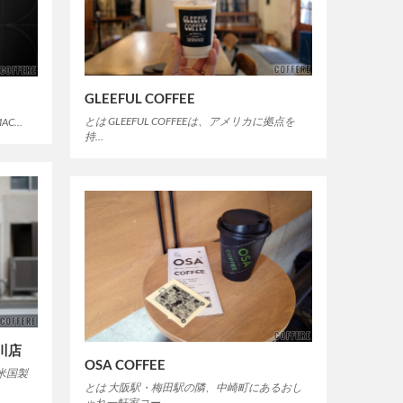
GLEEFUL COFFEE
とは GLEEFUL COFFEEは、アメリカに拠点を
MAC…
持…
新川店
OSA COFFEE
米国製
とは 大阪駅・梅田駅の隣、中崎町にあるおし
ゃれ一軒家コー…