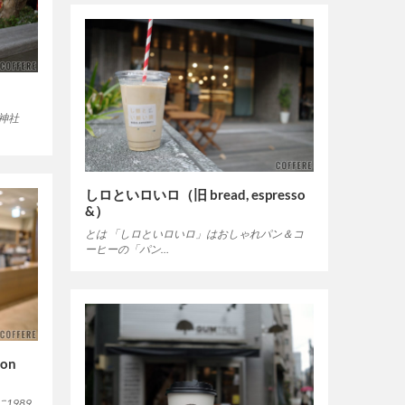
神社
しロといロいロ（旧 bread, espresso
&）
とは 「しロといロいロ」はおしゃれパン＆コ
ーヒーの「パン…
mon
1989