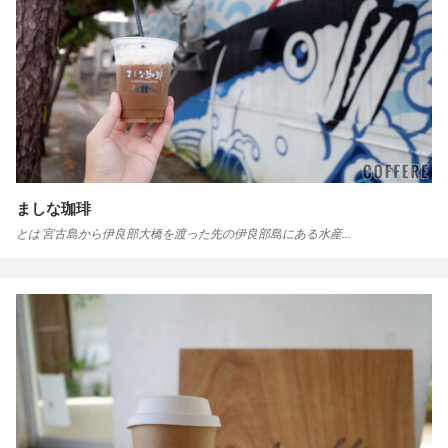
ましな珈琲
とは 宮古島から伊良部大橋を渡った先の伊良部島にある水産…