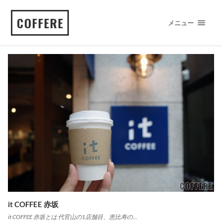
COFFERE
メニュー
it COFFEE 赤坂
it COFFEE 赤坂とは 代官山の1店舗目、恵比寿の…