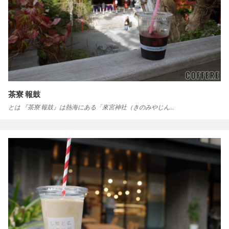
茶寮 報鼓
とは 『茶寮 報鼓』は熱海にある「來宮神社（きのみやじん…