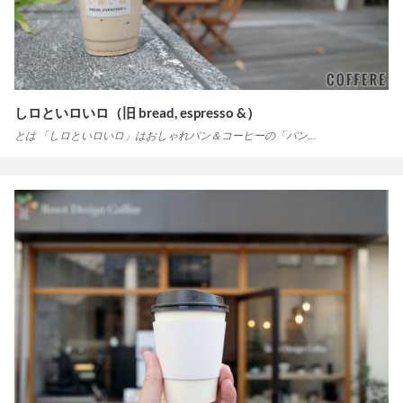
しロといロいロ（旧 bread, espresso &）
とは 「しロといロいロ」はおしゃれパン＆コーヒーの「パン…