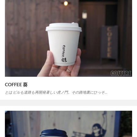
COFFEE 葵
とは ビルも道路も再開発著しい虎ノ門。その路地裏にひっそ…