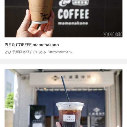
PIE & COFFEE mamenakano
とは 千葉駅北口すぐにある「mamenakano / R…