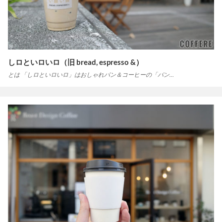
しロといロいロ（旧 bread, espresso &）
とは 「しロといロいロ」はおしゃれパン＆コーヒーの「パン…