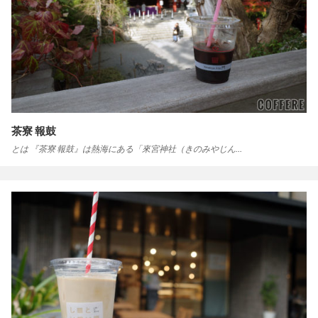
茶寮 報鼓
とは 『茶寮 報鼓』は熱海にある「來宮神社（きのみやじん…