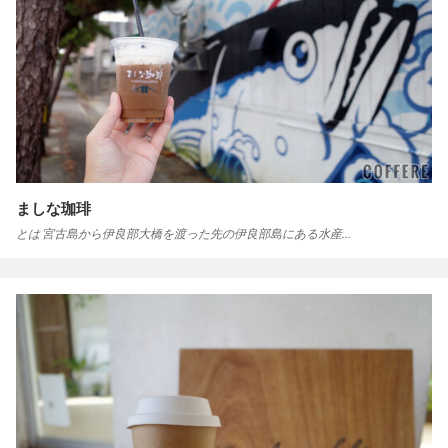
ましな珈琲
とは 宮古島から伊良部大橋を渡った先の伊良部島にある水産…