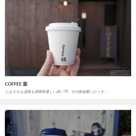
COFFEE 葵
とは ビルも道路も再開発著しい虎ノ門。その路地裏にひっそ…