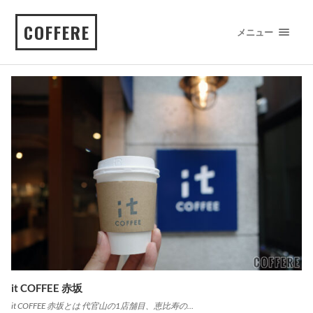
COFFERE
メニュー
it COFFEE 赤坂
it COFFEE 赤坂とは 代官山の1店舗目、恵比寿の…