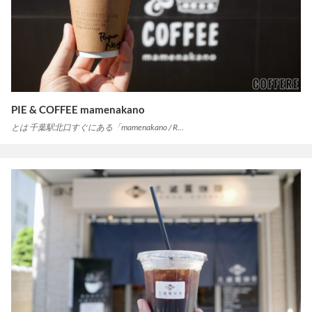
PIE & COFFEE mamenakano
とは 千葉駅北口すぐにある「mamenakano / R…