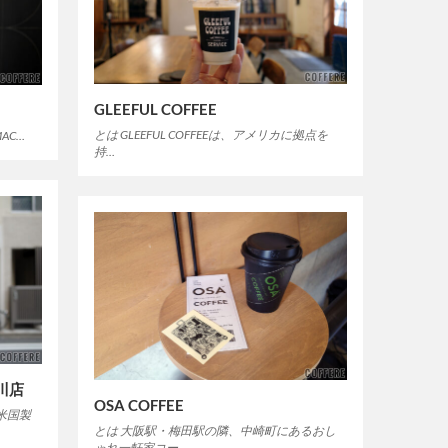
GLEEFUL COFFEE
とは GLEEFUL COFFEEは、アメリカに拠点を
MAC…
持…
新川店
OSA COFFEE
米国製
とは 大阪駅・梅田駅の隣、中崎町にあるおし
ゃれ一軒家コー…