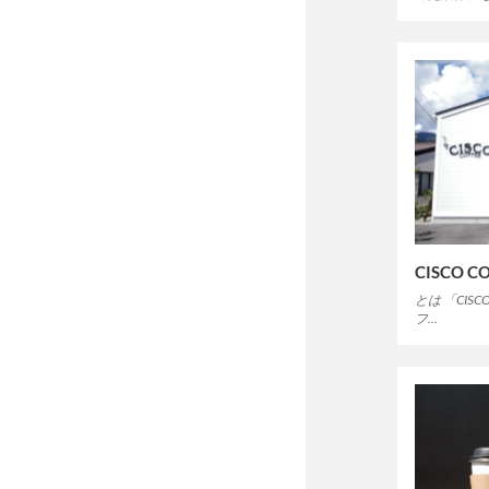
CISCO C
とは 「CIS
フ…