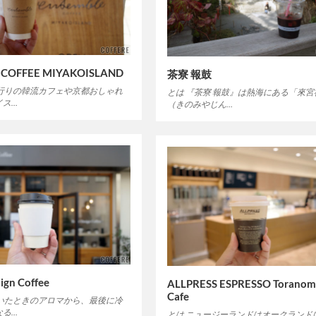
e COFFEE MIYAKOISLAND
茶寮 報鼓
流行りの韓流カフェや京都おしゃれ
とは 『茶寮 報鼓』は熱海にある「來宮
イス…
（きのみやじん…
ign Coffee
ALLPRESS ESPRESSO Torano
Cafe
挽いたときのアロマから、最後に冷
なる…
とは ニュージーランドはオークランドに