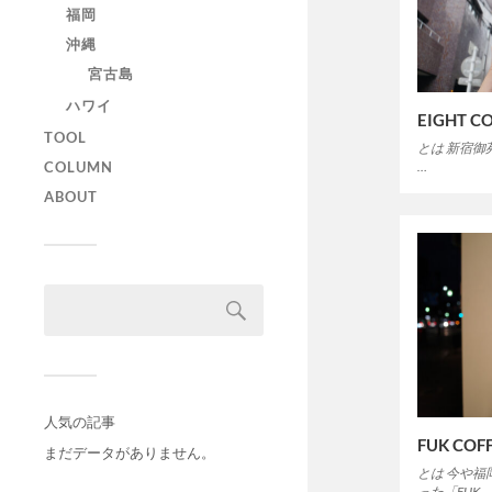
福岡
沖縄
宮古島
ハワイ
EIGHT 
TOOL
とは 新宿御苑
…
COLUMN
ABOUT
人気の記事
FUK COFF
まだデータがありません。
とは 今や
った「FUK 