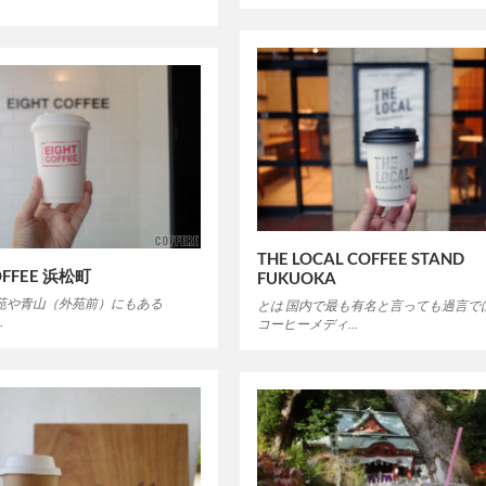
THE LOCAL COFFEE STAND
OFFEE 浜松町
FUKUOKA
御苑や青山（外苑前）にもある
とは 国内で最も有名と言っても過言で
…
コーヒーメディ…