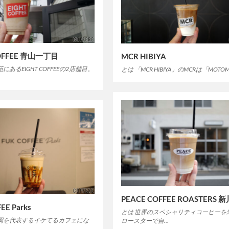
COFFEE 青山一丁目
MCR HIBIYA
にあるEIGHT COFFEEの2店舗目。
とは 「MCR HIBIYA」のMCRは「MOTO
PEACE COFFEE ROASTERS 
EE Parks
とは 世界のスペシャリティコーヒーを
福岡を代表するイケてるカフェにな
ロースターで自…
…