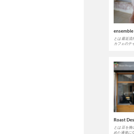
ensembl
とは 最近
カフェのテ
Roast Des
とは 豆を
めた液体に