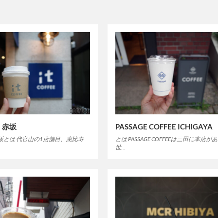
EE 赤坂
PASSAGE COFFEE ICHIGAYA
EE 赤坂とは 代官山の1店舗目、恵比寿
とは PASSAGE COFFEEは三田に本店が
世…