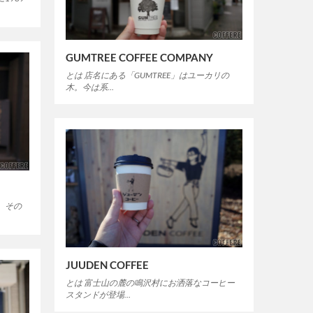
GUMTREE COFFEE COMPANY
とは 店名にある「GUMTREE」はユーカリの
木。今は系…
。その
JUUDEN COFFEE
とは 富士山の麓の鳴沢村にお洒落なコーヒー
スタンドが登場…