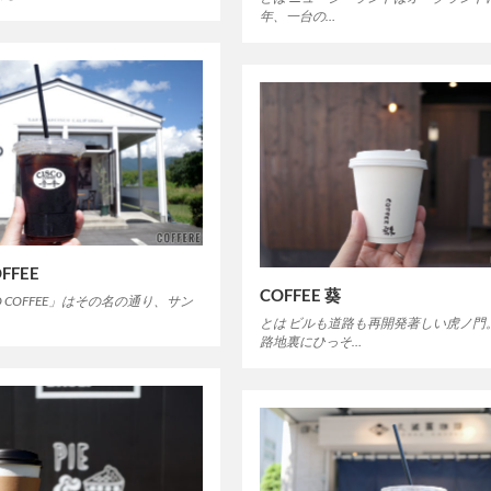
年、一台の…
OFFEE
COFFEE 葵
CO COFFEE」はその名の通り、サン
とは ビルも道路も再開発著しい虎ノ門
路地裏にひっそ…