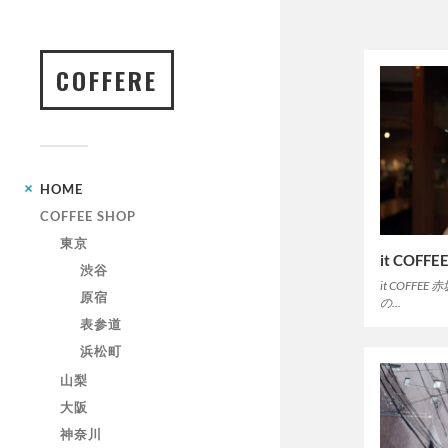
COFFERE
HOME
COFFEE SHOP
東京
it COFF
渋谷
it COFF
原宿
の…
表参道
浜松町
山梨
大阪
神奈川