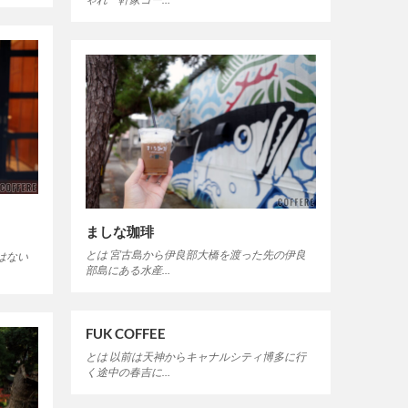
ましな珈琲
とは 宮古島から伊良部大橋を渡った先の伊良
はない
部島にある水産…
FUK COFFEE
とは 以前は天神からキャナルシティ博多に行
く途中の春吉に…