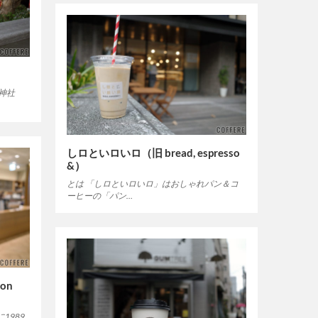
神社
しロといロいロ（旧 bread, espresso
&）
とは 「しロといロいロ」はおしゃれパン＆コ
ーヒーの「パン…
mon
1989