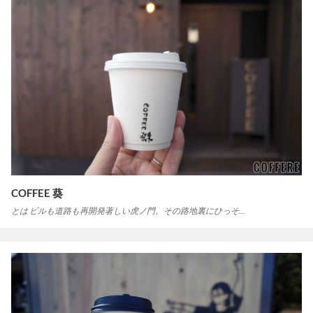
COFFEE 葵
とは ビルも道路も再開発著しい虎ノ門。その路地裏にひっそ…