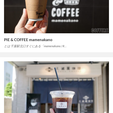
PIE & COFFEE mamenakano
とは 千葉駅北口すぐにある「mamenakano / R…