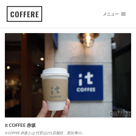
COFFERE
メニュー
it COFFEE 赤坂
it COFFEE 赤坂とは 代官山の1店舗目、恵比寿の…