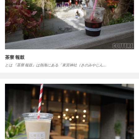
茶寮 報鼓
とは 『茶寮 報鼓』は熱海にある「來宮神社（きのみやじん…