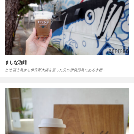
ましな珈琲
とは 宮古島から伊良部大橋を渡った先の伊良部島にある水産…