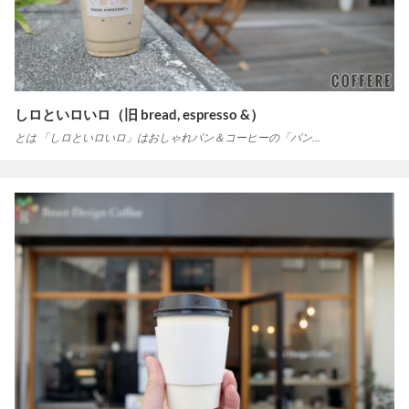
しロといロいロ（旧 bread, espresso &）
とは 「しロといロいロ」はおしゃれパン＆コーヒーの「パン…