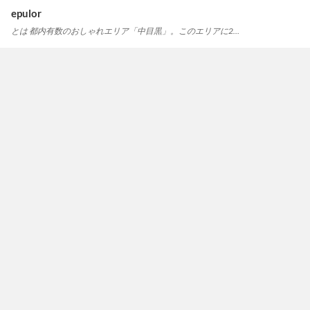
epulor
とは 都内有数のおしゃれエリア「中目黒」。このエリアに2…