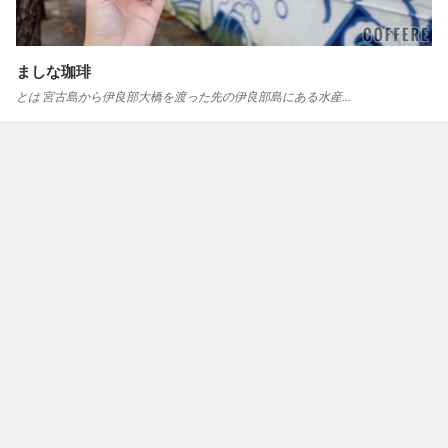
ましな珈琲
とは 宮古島から伊良部大橋を渡った先の伊良部島にある水産…